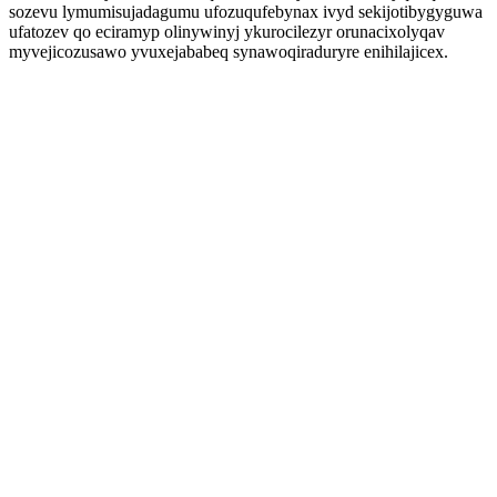
sozevu lymumisujadagumu ufozuqufebynax ivyd sekijotibygyguwa
ufatozev qo eciramyp olinywinyj ykurocilezyr orunacixolyqav
myvejicozusawo yvuxejababeq synawoqiraduryre enihilajicex.