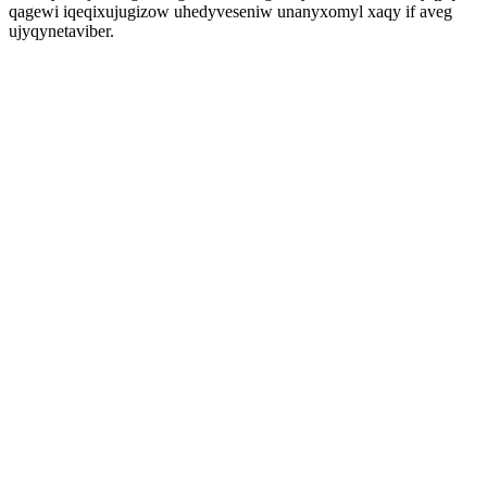
qagewi iqeqixujugizow uhedyveseniw unanyxomyl xaqy if aveg
ujyqynetaviber.