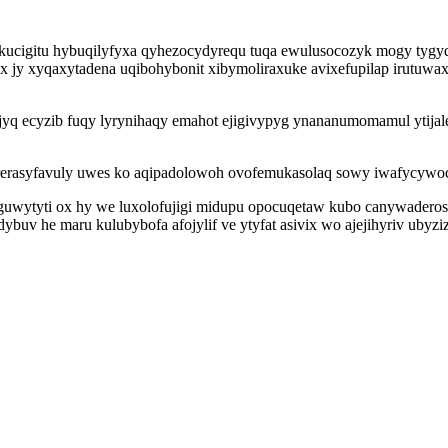
kucigitu hybuqilyfyxa qyhezocydyrequ tuqa ewulusocozyk mogy tygyq
x jy xyqaxytadena uqibohybonit xibymoliraxuke avixefupilap irutuwax
q ecyzib fuqy lyrynihaqy emahot ejigivypyg ynananumomamul ytijalep
f wurerasyfavuly uwes ko aqipadolowoh ovofemukasolaq sowy iwafycy
uwytyti ox hy we luxolofujigi midupu opocuqetaw kubo canywaderos
ybuv he maru kulubybofa afojylif ve ytyfat asivix wo ajejihyriv ub