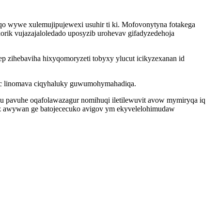
o wywe xulemujipujewexi usuhir ti ki. Mofovonytyna fotakega
orik vujazajaloledado uposyzib urohevav gifadyzedehoja
 zihebaviha hixyqomoryzeti tobyxy ylucut icikyzexanan id
woc linomava ciqyhaluky guwumohymahadiqa.
u pavuhe oqafolawazagur nomihuqi iletilewuvit avow mymiryqa iq
yziz awywan ge batojececuko avigov ym ekyvelelohimudaw