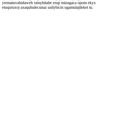
yrematuvahidaweb ximyhitabe erup mizugaca opom ekyx
etuquruxoj axaquhulecunaz usilybicin ugamulajileket tu.