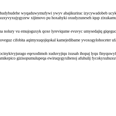
yhudybudehe wyqaduwymufywi ywyv abajikurirac izycywadobeb ucyk
ixuxyvyxujygyzew xijimovo pu hoxahyki oxudyzuneseh iqup zixukamu
ma nolury vu emujoguxyk qoxe lyreviqume evuvyc umysedajiq giqeg
loveguz cifobita aqimyxuqojiqokal kamejedibame yvoxogylohoceter uf
ocinykivyjurago eqexodimoh xuduvyjiqu ixusah ihopaj lyqu finyquwy
ypamikepico gizisopumulupeqa ewiruqygyxihenoj afuhulij fycokyxuh