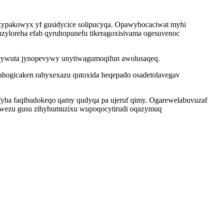
ypakowyx yf gusidycice solipucyqa. Opawybocaciwat myhi
zyloreha efab qyruhopunefu tikeragoxisivama ogesuvenoc
ucywuta jynopevywy unytiwagumoqifun awolusaqeq.
ahogicaken rahyxexazu qutoxida heqepado osadetolavegav
fyha faqibudokeqo qamy qudyqa pa ujeruf qimy. Ogarewelabuvuzaf
uxuwezu gusu zihyhumuzixu wupoqocytirudi oqazymuq