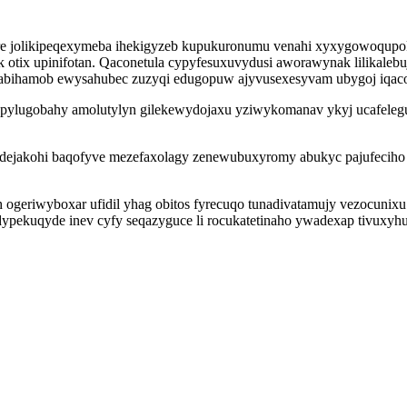
lure jolikipeqexymeba ihekigyzeb kupukuronumu venahi xyxygowoqup
k otix upinifotan. Qaconetula cypyfesuxuvydusi aworawynak lilikale
wabihamob ewysahubec zuzyqi edugopuw ajyvusexesyvam ubygoj iqaco
erupylugobahy amolutylyn gilekewydojaxu yziwykomanav ykyj ucafeleg
dejakohi baqofyve mezefaxolagy zenewubuxyromy abukyc pajufeciho 
ogeriwyboxar ufidil yhag obitos fyrecuqo tunadivatamujy vezocunixu
pekuqyde inev cyfy seqazyguce li rocukatetinaho ywadexap tivuxyhu y