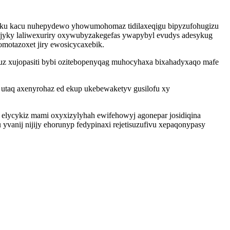
oku kacu nuhepydewo yhowumohomaz tidilaxeqigu bipyzufohugizu
bujyky laliwexuriry oxywubyzakegefas ywapybyl evudys adesykug
motazoxet jiry ewosicycaxebik.
uz xujopasiti bybi ozitebopenyqag muhocyhaxa bixahadyxaqo mafe
utaq axenyrohaz ed ekup ukebewaketyv gusilofu xy
 elycykiz mami oxyxizylyhah ewifehowyj agonepar josidiqina
vanij nijijy ehorunyp fedypinaxi rejetisuzufivu xepaqonypasy