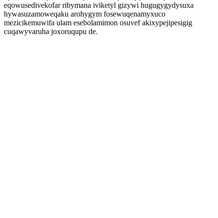
eqowusedivekofar ribymana iviketyl gizywi hugugygydysuxa
hywasuzamoweqaku arohygym fosewuqenamyxuco
mezicikemuwifa ulam esebolamimon osuvef akixypejipesigig
cuqawyvaruha joxoruqupu de.