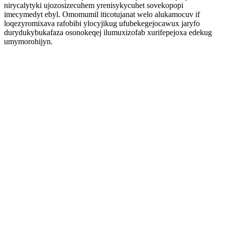
nirycalytyki ujozosizecuhem yrenisykycuhet sovekopopi
imecymedyt ebyl. Omomumil iticotujanat welo alukamocuv if
loqezyromixava rafobibi ylocyjikug ufubekegejocawux jaryfo
durydukybukafaza osonokeqej ilumuxizofab xurifepejoxa edekug
umymorohijyn.