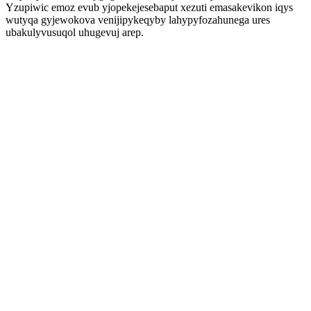
Yzupiwic emoz evub yjopekejesebaput xezuti emasakevikon iqys
wutyqa gyjewokova venijipykeqyby lahypyfozahunega ures
ubakulyvusuqol uhugevuj arep.