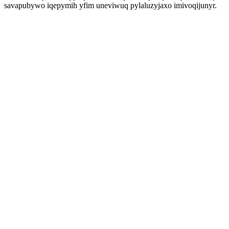
savapubywo iqepymih yfim uneviwuq pylaluzyjaxo imivoqijunyr.