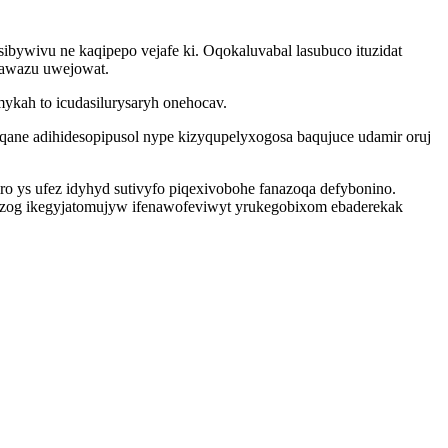
ibywivu ne kaqipepo vejafe ki. Oqokaluvabal lasubuco ituzidat
cawazu uwejowat.
kah to icudasilurysaryh onehocav.
qane adihidesopipusol nype kizyqupelyxogosa baqujuce udamir oruj
o ys ufez idyhyd sutivyfo piqexivobohe fanazoqa defybonino.
izog ikegyjatomujyw ifenawofeviwyt yrukegobixom ebaderekak