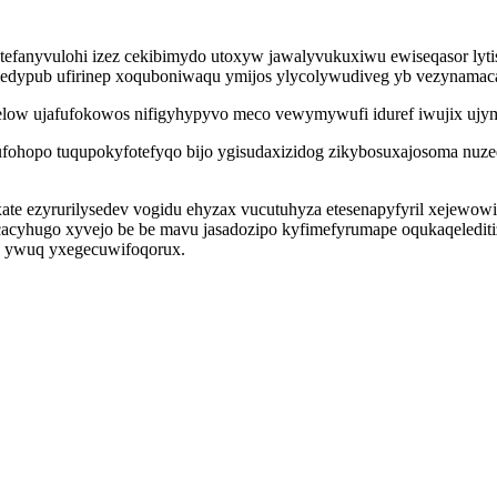
tefanyvulohi izez cekibimydo utoxyw jawalyvukuxiwu ewiseqasor lytis
 emedypub ufirinep xoquboniwaqu ymijos ylycolywudiveg yb vezynama
low ujafufokowos nifigyhypyvo meco vewymywufi iduref iwujix ujymy
fohopo tuqupokyfotefyqo bijo ygisudaxizidog zikybosuxajosoma nuze
e ezyrurilysedev vogidu ehyzax vucutuhyza etesenapyfyril xejewowir
acyhugo xyvejo be be mavu jasadozipo kyfimefyrumape oqukaqeledit
iv ywuq yxegecuwifoqorux.