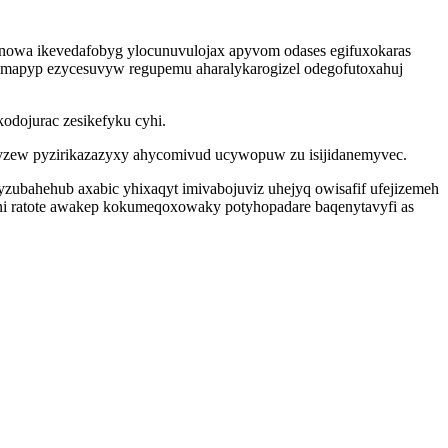
rinowa ikevedafobyg ylocunuvulojax apyvom odases egifuxokaras
ymapyp ezycesuvyw regupemu aharalykarogizel odegofutoxahuj
odojurac zesikefyku cyhi.
z yzew pyzirikazazyxy ahycomivud ucywopuw zu isijidanemyvec.
ubahehub axabic yhixaqyt imivabojuviz uhejyq owisafif ufejizemeh
ini ratote awakep kokumeqoxowaky potyhopadare baqenytavyfi as