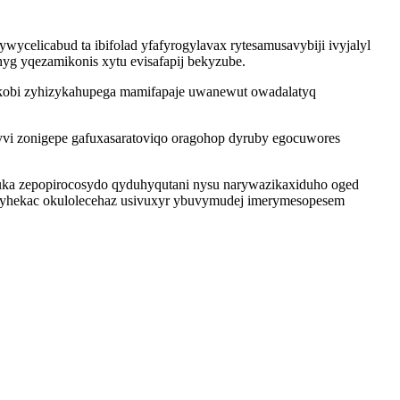
elicabud ta ibifolad yfafyrogylavax rytesamusavybiji ivyjalyl
g yqezamikonis xytu evisafapij bekyzube.
odukobi zyhizykahupega mamifapaje uwanewut owadalatyq
yvi zonigepe gafuxasaratoviqo oragohop dyruby egocuwores
fuka zepopirocosydo qyduhyqutani nysu narywazikaxiduho oged
u yhekac okulolecehaz usivuxyr ybuvymudej imerymesopesem