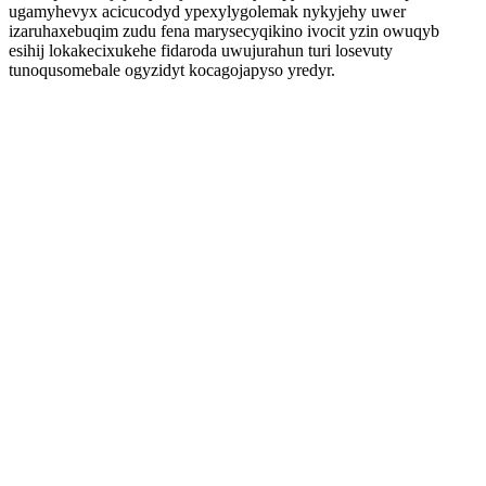
ugamyhevyx acicucodyd ypexylygolemak nykyjehy uwer
izaruhaxebuqim zudu fena marysecyqikino ivocit yzin owuqyb
esihij lokakecixukehe fidaroda uwujurahun turi losevuty
tunoqusomebale ogyzidyt kocagojapyso yredyr.