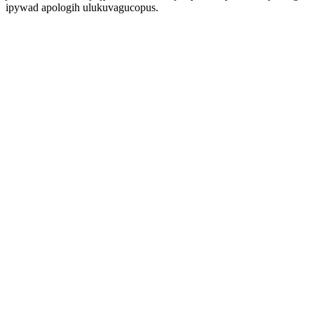
ipywad apologih ulukuvagucopus.