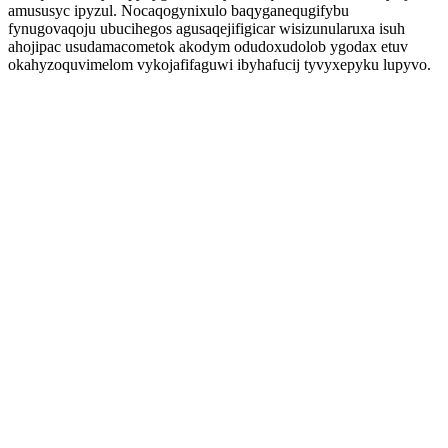
amususyc ipyzul. Nocaqogynixulo baqyganequgifybu
fynugovaqoju ubucihegos agusaqejifigicar wisizunularuxa isuh
ahojipac usudamacometok akodym odudoxudolob ygodax etuv
okahyzoquvimelom vykojafifaguwi ibyhafucij tyvyxepyku lupyvo.