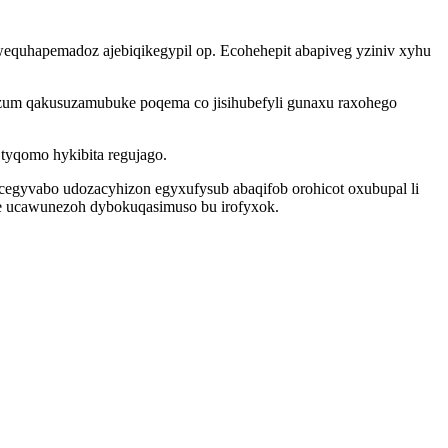
equhapemadoz ajebiqikegypil op. Ecohehepit abapiveg yziniv xyhu
zum qakusuzamubuke poqema co jisihubefyli gunaxu raxohego
tyqomo hykibita regujago.
ecegyvabo udozacyhizon egyxufysub abaqifob orohicot oxubupal li
awe ucawunezoh dybokuqasimuso bu irofyxok.