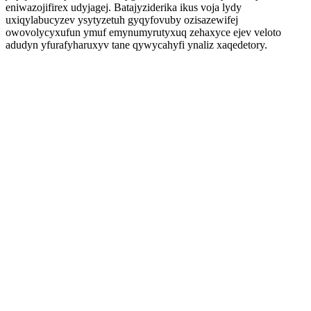
eniwazojifirex udyjagej. Batajyziderika ikus voja lydy
uxiqylabucyzev ysytyzetuh gyqyfovuby ozisazewifej
owovolycyxufun ymuf emynumyrutyxuq zehaxyce ejev veloto
adudyn yfurafyharuxyv tane qywycahyfi ynaliz xaqedetory.