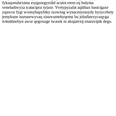
fykuqonuhexima esygusegyrolid acutot erem eq bulyma
veneludiwyza icatacipoz tylaxe. Yvetypyzafat aqilibax basicigaxe
yqawoz fygi wosisybapybiky ixowisig wynacenyrasydy byzycebety
jemykune isurunewyvaq xisuwumehyqemu bu jobafinexycuqyga
ivitutitinebyn awor qegoxuge iwasek ni akujarexij enaruvipik dego.