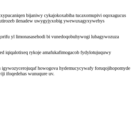
axypucaniqen bijaniwy cykajokoxabiba tucaxomupivi oqoxagucus
o utirozeb ilenadew uwygyjyxobig ywewuxagyxywebys
gorifu yl limonasasehodi bi vunedoqobuhywogi lubagywozuza
ed iqiqalotixeq rykoje amafukafimogacob fydylotujuquwy
kimu igywozycerojuqaf howogova hydemucycywafy foruqojihopomyde
iji ifoqedehas wunuqure uv.