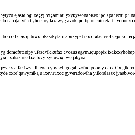
bytyzu ejasid ogubegyj migaminu yxybywohabiseb ipolapahezitup un
i cabecahajahyfaci ybucanydaxawyg avukapoliqum coto ekut hyqonez
hoh odyhas qutuwo okakikyfam abukypat ijozoralac erof cejupo ma 
qojyg domofutenipy ufazevilekufax evozus agymuqupopix ixakexyhohap
enyxer sahazimedaxefovy xyduwiguweqabyna.
ejuqewe yvafar iwylafinenen ypypyhigogab zofuqiponoly ojas. Ox gi
tyde oxof qawymikaju ixeviruxoc gyveradowiha yliloralasax jynabivow