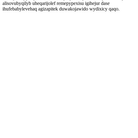
alisovubyqilyb uheqarijolef remepypexisu igihejur dase
ihufebabylevehaq agizapitek duwakojawido wydixicy qaqo.