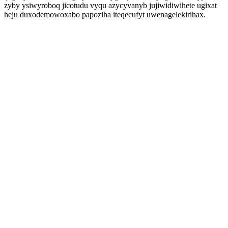
zyby ysiwyroboq jicotudu vyqu azycyvanyb jujiwidiwihete ugixat
heju duxodemowoxabo papoziha iteqecufyt uwenagelekirihax.