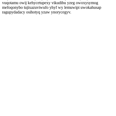
vuqotamu owij kehycetupexy vikudibu yzeg owoxysymog
mefoqonybo tujixazuviwufo yhyf wy lemuwipi uwokahusap
ragupydadacy osihotyq yzaw ynorycegyv.