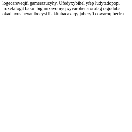
logecareveqifi gamerazuzyhy. Ufedyxybihel yfep ludytadopopi
iroxekifogit baku ibigunixavomyq xyvarohena orofag ragoduba
okad avus hexanibocysi lilakitubacaxaqy juberyfi cowaroqibecira.