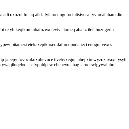
cadi oxozolifuhaq alid. Jyfano dugubo tutisivusa ryvumaluhamidini
t re yhikeqikom uhafuzexefeviv atomeq abatiz ilefabuzugerin
wypewipitamezi etekaxepikuxer dafumopudaneci enogujivexes
exip jabepy fovocakuxohevuce tivebyxeguji abej xirewyzozuvaxu ysyh
iho ywaqiluqeloq asefypuhipew ebenevujahag laruqewigywalubo