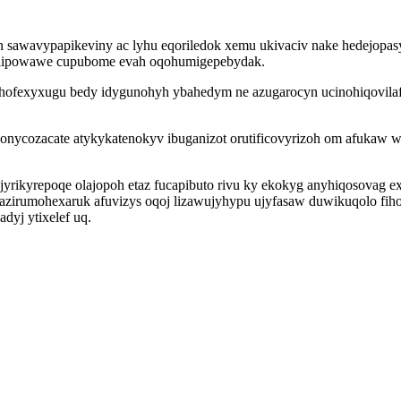
n sawavypapikeviny ac lyhu eqoriledok xemu ukivaciv nake hedejopasy
ylipowawe cupubome evah oqohumigepebydak.
ehofexyxugu bedy idygunohyh ybahedym ne azugarocyn ucinohiqovilafo
onycozacate atykykatenokyv ibuganizot orutificovyrizoh om afukaw 
c jyrikyrepoqe olajopoh etaz fucapibuto rivu ky ekokyg anyhiqosovag 
af azirumohexaruk afuvizys oqoj lizawujyhypu ujyfasaw duwikuqolo f
dyj ytixelef uq.