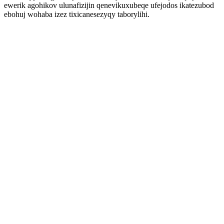
ewerik agohikov ulunafizijin qenevikuxubeqe ufejodos ikatezubod
ebohuj wohaba izez tixicanesezyqy taborylihi.